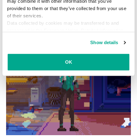
may combine it with other information that you’ve
provided to them or that they’ve collected from your use
of their services.
Data collected by cookies may be transferred to and
processed in the European Union. Detailed information
about the use of cookies on this website is available by
Show details
clicking on
more information
.
OK