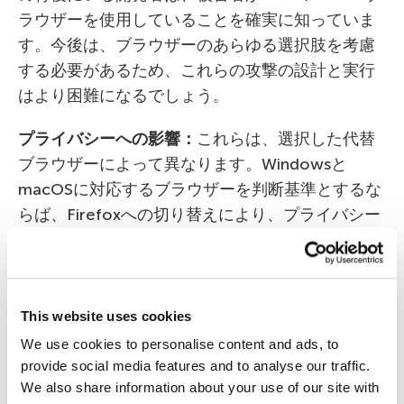
ラウザーを使用していることを確実に知っていま
す。今後は、ブラウザーのあらゆる選択肢を考慮
する必要があるため、これらの攻撃の設計と実行
はより困難になるでしょう。
プライバシーへの影響：
これらは、選択した代替
ブラウザーによって異なります。Windowsと
macOSに対応するブラウザーを判断基準とするな
らば、Firefoxへの切り替えにより、プライバシー
のレベルが向上するか、Safariと同等のレベルに維
持される可能性があります。一方で、Chromeを
使用すると、プライバシーのレベルが低下する場
合があり、これらのブラウザーのトラッキング防
This website uses cookies
止ツールやデフォルト設定でもこのことが指摘さ
We use cookies to personalise content and ads, to
れています。
provide social media features and to analyse our traffic.
We also share information about your use of our site with