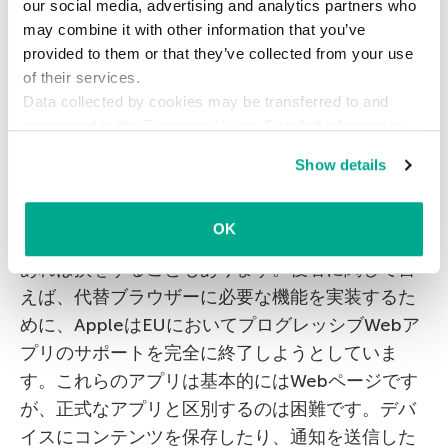
ペアレンタルコントロールへの影響：
代替ブラウ
our social media, advertising and analytics partners who
may combine it with other information that you’ve
ザーが望ましくないコンテンツから子どもを保護
provided to them or that they’ve collected from your use
する方法はまだ不明ですが、コントロールの設定
of their services.
は技術的に難しくなるようです。したがって、そ
Data collected by cookies may be transferred to and
の効果には疑問が残ります。
processed in the European Union. Detailed information
about the use of cookies on this website is available by
Show details
clicking on
more information
.
目立つ損失
OK
欧州のユーザーは、DMAによって得をすることも
あれば損をすることもあります。後者に関して言
えば、代替ブラウザーに必要な機能を実装するた
めに、AppleはEUにおいてプログレッシブWebア
プリのサポートを完全に終了しようとしていま
す。これらのアプリは基本的にはWebページです
が、正式なアプリと区別するのは困難です。デバ
イスにコンテンツを保存したり、通知を送信した