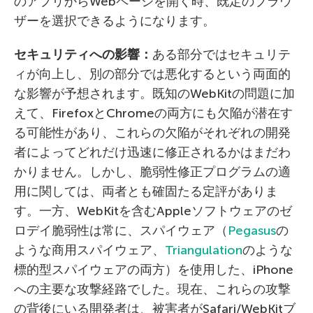
のアプリからWebページを開く時、既定のブラウ
ザーを選択できるようになります。
セキュリティへの影響：
ある部分ではセキュリテ
ィが向上し、別の部分では悪化するという両面的
な影響が予想されます。既知のWebKitの問題に加
えて、FirefoxとChromeの両方にも欠陥が潜在す
る可能性があり、これらの欠陥がそれぞれの開発
者によってどれだけ迅速に修正されるかはまだわ
かりません。しかし、脆弱性修正プログラムの適
用に関しては、両者とも確固たる定評がありま
す。一方、WebKitを含むAppleソフトウェアのゼ
ロデイ脆弱性は常に、スパイウェア（
Pegasus
の
ような商用スパイウェア、
Triangulation
のような
標的型スパイウェアの両方）を使用した、iPhone
への主要な攻撃経路でした。現在、これらの攻撃
の背後にいる開発者は、被害者がSafari/WebKitブ