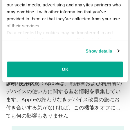
our social media, advertising and analytics partners who
ょう。それ以外の場合は、オフにしてしまってか
may combine it with other information that you’ve
まいません。
provided to them or that they’ve collected from your use
of their services.
この近くで人気：
アプリを購入した位置や使用し
Data collected by cookies may be transferred to and
た位置が、iOSデバイスからAppleに匿名で送信さ
processed in the European Union. Detailed information
れます。Appleはこのデータを使用して、利用者
about the use of cookies on this website is available by
Show details
のいる地域で人気のあるアプリや製品、サービス
clicking on
more information
.
を勧めます。プライバシー重視なら、オフにして
もかまいません。
OK
診断
/
使用状況：
Appleは、利用者および利用者の
デバイスの使い方に関する匿名情報を収集してい
ます。Appleの終わりなきデバイス改善の旅にお
付き合いする気がなければ、この機能をオフにし
ても何の影響もありません。