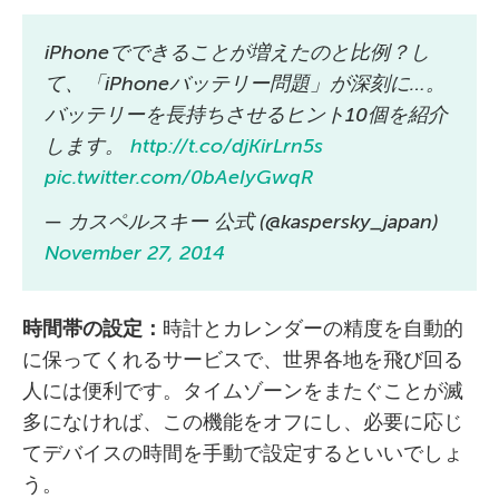
iPhoneでできることが増えたのと比例？し
て、「iPhoneバッテリー問題」が深刻に…。
バッテリーを長持ちさせるヒント10個を紹介
します。
http://t.co/djKirLrn5s
pic.twitter.com/0bAeIyGwqR
— カスペルスキー 公式 (@kaspersky_japan)
November 27, 2014
時間帯の設定：
時計とカレンダーの精度を自動的
に保ってくれるサービスで、世界各地を飛び回る
人には便利です。タイムゾーンをまたぐことが滅
多になければ、この機能をオフにし、必要に応じ
てデバイスの時間を手動で設定するといいでしょ
う。