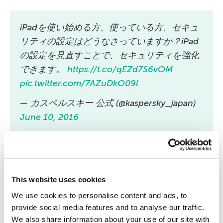
iPadを使い始める方、使っている方、セキュ
リティの設定はどうなさっていますか？iPad
の設定を見直すことで、セキュリティを強化
できます。
https://t.co/qEZd7S6vOM
pic.twitter.com/7AZuDkO09l
— カスペルスキー 公式 (@kaspersky_japan)
June 10, 2016
利用頻度の高い位置情報：
利用者がよく訪れる場
所を記録し、交通渋滞の予想など、不定期に発生
する通知を送ります。このデータはローカルに保
This website uses cookies
存されます。［通知センター］の［今日］ビュー
We use cookies to personalise content and ads, to
に最新の交通状況などの情報を表示させている場
provide social media features and to analyse our traffic.
We also share information about your use of our site with
合は、このサービスをオンのままにしておきまし