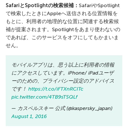
Safari
と
Spotlight
の検索候補：
SafariやSpotlight
で検索したときにAppleへ送信される位置情報を
もとに、利用者の地理的な位置に関連する検索候
補が提案されます。Spotlightをあまり使わないの
であれば、このサービスをオフにしてもかまいま
せん。
モバイルアプリは、思う以上に利用者の情報
にアクセスしています。iPhone/ iPadユーザ
ーのための、プライバシー設定のアドバイス
です！
https://t.co/iFTXnRCITc
pic.twitter.com/4TB9sTSQLf
— カスペルスキー 公式 (@kaspersky_japan)
August 1, 2016