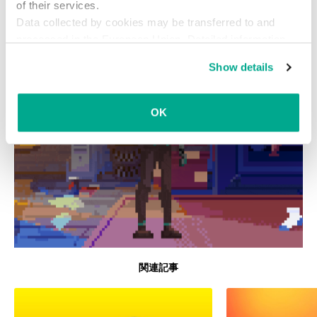
of their services.
Data collected by cookies may be transferred to and
processed in the European Union. Detailed information
about the use of cookies on this website is available by
Show details
clicking on
more information
.
OK
関連記事