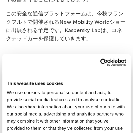
この安全な通信プラットフォームは、今秋フラン
クフルトで開催されるNew Mobility Worldショー
に出展される予定です。Kaspersky Labは、コネ
クテッドカーを保護していきます。
AVL
Kaspersky Lab
Kaspersky OS
This website uses cookies
セキュリティ
ニュース
提携
自動車
We use cookies to personalise content and ads, to
provide social media features and to analyse our traffic.
We also share information about your use of our site with
our social media, advertising and analytics partners who
may combine it with other information that you’ve
provided to them or that they’ve collected from your use