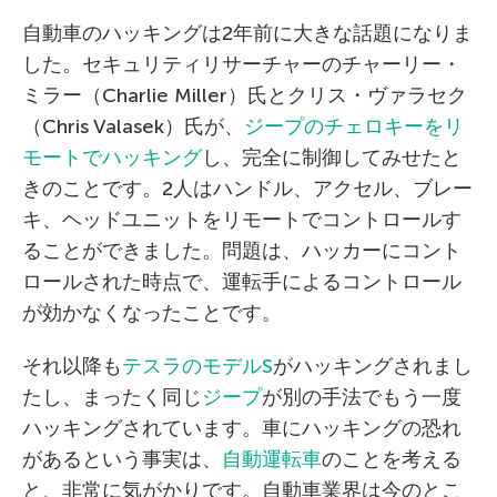
自動車のハッキングは2年前に大きな話題になりま
した。セキュリティリサーチャーのチャーリー・
ミラー（Charlie Miller）氏とクリス・ヴァラセク
（Chris Valasek）氏が、
ジープのチェロキーをリ
モートでハッキング
し、完全に制御してみせたと
きのことです。2人はハンドル、アクセル、ブレー
キ、ヘッドユニットをリモートでコントロールす
ることができました。問題は、ハッカーにコント
ロールされた時点で、運転手によるコントロール
が効かなくなったことです。
それ以降も
テスラのモデルS
がハッキングされまし
たし、まったく同じ
ジープ
が別の手法でもう一度
ハッキングされています。車にハッキングの恐れ
があるという事実は、
自動運転車
のことを考える
と、非常に気がかりです。自動車業界は今のとこ