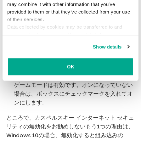
順で設定を確認してみてください。
may combine it with other information that you’ve
provided to them or that they’ve collected from your use
カスペルスキー インターネット セキュリティ
of their services.
Data collected by cookies may be transferred to and
を開き、画面の左下にある歯車のアイコンをク
processed in the European Union. Detailed information
リックします。
about the use of cookies on this website is available by
Show details
左側のメニューで［パフォーマンス］を選択
clicking on
more information
.
し、［ゲームモードを使用する］チェックボッ
OK
クスがオンになっているかどうかを確認しま
す。チェックボックスがオンになっていれば、
ゲームモードは有効です。オンになっていない
場合は、ボックスにチェックマークを入れてオ
ンにします。
ところで、カスペルスキー インターネット セキュ
リティの無効化をお勧めしないもう1つの理由は、
Windows 10の場合、無効化すると組み込みの