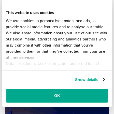
自動的に接続を保護して個人データののぞき見を
This website uses cookies
防止するセキュアコネクションは、バンキングア
プリやメッセンジャーアプリなどを使うときに大
We use cookies to personalise content and ads, to
provide social media features and to analyse our traffic.
変重宝です。VPNの詳細については、
こちらの記
We also share information about your use of our site with
事
をご覧ください。
our social media, advertising and analytics partners who
may combine it with other information that you’ve
provided to them or that they’ve collected from your use
of their services.
Data collected by cookies may be transferred to and
processed in the European Union. Detailed information
Android
telegram
VPN
about the use of cookies on this website is available by
Show details
カスペルスキー セキュアコネクション
clicking on
more information
.
セキュアコネクション
ヒント
製品
OK