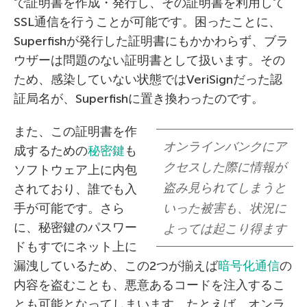
で証明書を作成・発行し、その証明書を利用して
SSL通信を行うことが可能です。困ったことに、
Superfishが発行した証明書にもかかわらず、ブラ
ウザーは問題のない証明書として扱います。その
ため、感染していない状態ではVeriSignだった認
証局名が、Superfishに置き換わったのです。
また、この証明書を作
オンラインバンクにア
成するための
秘密鍵
も
クセスした際に情報が
ソフトウェア上に内包
盗み見られてしまうと
されており、誰でも入
手が可能です。さら
いった被害も、状況に
に、秘密鍵のパスワー
よっては起こり得ます
ドもすでにネット上に
漏洩しているため、この2つが揃えば
暗号化通信
の
内容を盗むことも、悪意あるコードを注入するこ
とも可能となってしまいます。たとえば、オンラ