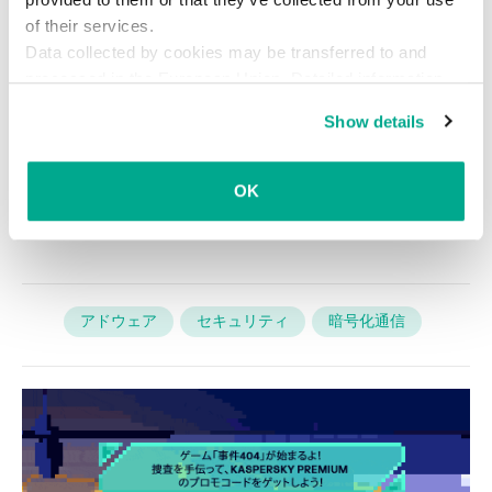
of their services.
Data collected by cookies may be transferred to and
また、
レノボのセキュリティアドバイザリ（LEN-
processed in the European Union. Detailed information
2015-010）
では、
Superfishの自動削除ツールが公
about the use of cookies on this website is available by
Show details
開
されていますので、こちらの利用もご検討くだ
clicking on
more information
.
さい。
OK
アドウェア
セキュリティ
暗号化通信