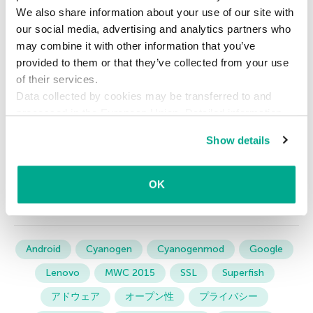
We also share information about your use of our site with
を宣伝することで、マクマスター氏はイノベーシ
our social media, advertising and analytics partners who
ョン力がない企業や、魅力的なモバイルプラット
may combine it with other information that you’ve
フォームを生み出す努力をしてこなかった企業の
provided to them or that they’ve collected from your use
ために、広告収入という儲かる世界へ辿り着ける
of their services.
道を作っているわけです。
Data collected by cookies may be transferred to and
processed in the European Union. Detailed information
つまり、囲い込みの世界がまた1つ誕生するという
about the use of cookies on this website is available by
Show details
clicking on
more information
.
ことです。
OK
Android
Cyanogen
Cyanogenmod
Google
Lenovo
MWC 2015
SSL
Superfish
アドウェア
オープン性
プライバシー