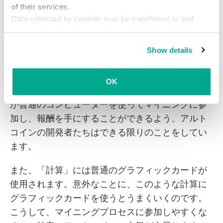
アルトコインの開発者は、マイニングのコストが
of their services.
Data collected by cookies may be transferred to and
高くならないことを望んでいます。高くなりすぎ
processed in the European Union. Detailed information
ると、参加しづらくなるためです。そのため、ブ
about the use of cookies on this website is available by
ロックの「美しさ」に関する要件を新たに考案す
Show details
clicking on
more information
.
る必要がありました。その要件は、専用ハードウ
ェア（ASIC）の開発を妨げるか、できる限り遅ら
OK
せるようなものでなければなりません。普通の人
が普通のコンピューターを使ってマイニングに参
加し、報酬を手にすることができるよう、アルト
コインの開発者たちはできる限りのことをしてい
ます。
また、「計算」には普通のグラフィックカードが
使用されます。意外なことに、このような計算に
グラフィックカードを使うとうまくいくのです。
こうして、マイニングプロセスに参加しやすくな