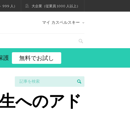
 999 人）
大企業（従業員 1000 人以上）
マイ カスペルスキー
保護
無料でお試し
生へのアド