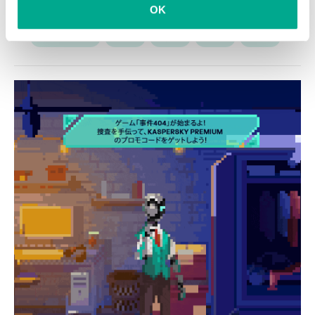
OK
アダルト
ウイルス
セキュリティ
ヒント
マルウェア
保護
脅威
虚実
詐欺