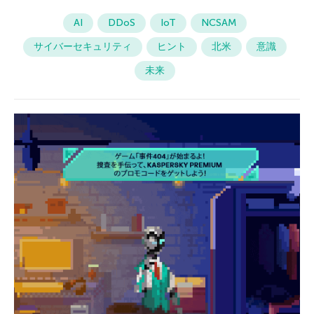
AI
DDoS
IoT
NCSAM
サイバーセキュリティ
ヒント
北米
意識
未来