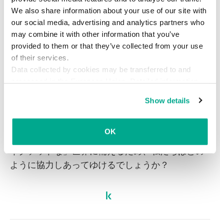
測を表現した、マルチメディアプロジェクトで
We also share information about your use of our site with
す。Earth 2050のWebサイト（英語サイト）は、
our social media, advertising and analytics partners who
今後30年間でテクノロジーが私たちの生活をどの
may combine it with other information that you’ve
ように変えてゆくかの予測を、誰でもシェアでき
provided to them or that they’ve collected from your use
るようになっています。今現在、すでに数十件の
of their services.
Data collected by cookies may be transferred to and
未来予測が掲載されています。
皆さんもこのWeb
processed in the European Union. Detailed information
サイトをご覧になって
、ぜひご意見をお聞かせく
about the use of cookies on this website is available by
ださい。
Show details
clicking on
more information
.
テクノロジーが今後、私たちの生活にどのような
OK
影響を与えると考えますか？つながりの進む「コ
ネクテッドな」世界に備えるため、私たちはどの
ように協力しあってゆけるでしょうか？