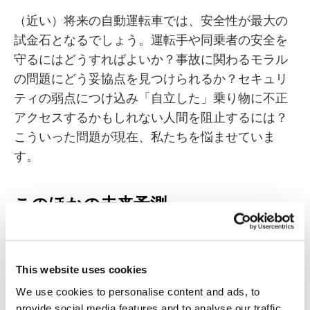
（近い）将来の自動運転車では、安全性が最大の
試金石となるでしょう。運転手や同乗者の安全を
守るにはどうすればよいか？事故に関わるモラル
の問題にどう妥協点を見つけられるか？セキュリ
ティの弱点につけ込み「自立した」乗り物に不正
アクセスするかもしれない人間を阻止するには？
こういった問題が現在、私たちを悩ませていま
す。
このほかの未来予測
Kaspersky Labは先日、
創立20周年
を迎えまし
た。20周年記念の一環として立ち上げたのが、
This website uses cookies
「Earth 2050」です。Earth 2050は、著名な未来
We use cookies to personalise content and ads, to
学者とKaspersky Labの調査チームによる未来予
provide social media features and to analyse our traffic.