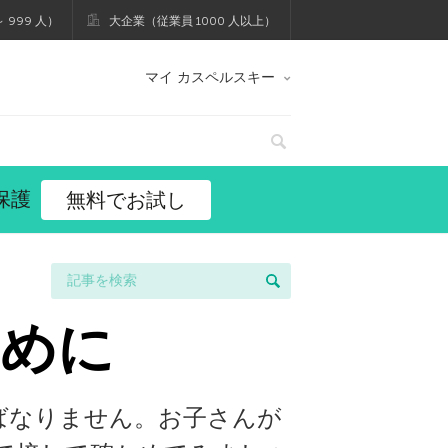
 999 人）
大企業（従業員 1000 人以上）
マイ カスペルスキー
保護
無料でお試し
ために
ばなりません。お子さんが