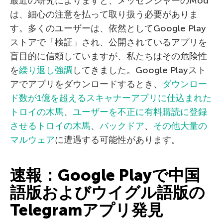
最近の研究によりますと、メッセンジャーのMod
は、細心の注意を払って取り扱う必要がありま
す。多くのユーザーは、依然としてGoogle Play
ストアで「検証」され、公開されているアプリを
盲目的に信頼していますが、私たちはその危険性
を
繰り返し強調
してきました。Google Playスト
アでアプリをダウンロードするとき、
ダウンロー
ド数が1億を超えるスキャナーアプリに仕込まれた
トロイの木馬
、
ユーザーを不正に有料購読に登録
させるトロイの木馬
、
バックドア
、
その他大量の
マルウェア
に遭遇する可能性があります。
速報：Google Playで中国
語版およびウイグル語版の
Telegramアプリ発見