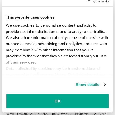
This website uses cookies
We use cookies to personalise content and ads, to
感染したバージョンのWhatsApp（左）は、感染していない
provide social media features and to analyse our traffic.
バージョンの公式WhatsApp（右）を使う受信者へのメッセ
We also share information about your use of our site with
ージで、仮想通貨のウォレットアドレスを差し替え（
出典
)
our social media, advertising and analytics partners who
may combine it with other information that you’ve
さらに、見つかったバージョンの一部は、画像認
provided to them or that they’ve collected from your use
識を使用して、スマートフォンのメモリに保存さ
of their services.
れているスクリーンショットからシードフレーズ
Data collected by cookies may be transferred to and
を検索します。シードフレーズとは、
暗号資産ウ
processed in the European Union. Detailed information
ォレットを完全に制御して空に
するために使用で
about the use of cookies on this website is available by
Show details
きる一連の文字列です。
clicking on
more information
.
また、Telegramの偽アプリの中には、Telegram
OK
クラウドに保存されているユーザープロファイル
情報（構成ファイル、電話番号、連絡先、メッセ