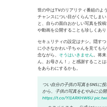
世の中はTVのリアリティ番組のよ
チャンスについ目がくらんでしまい
と、自らの面白おかしい写真を投稿
や動画を公開することも珍しくあり
セキュリティの設定はナシ。隠すつ
に小さなかわい子ちゃんを見てもら
念ながら、
そうはいきません
。将来
ん、お母さん！」と感謝することは
をあらわにするかも。
つい自分の子供の写真をSNSに
から、子供の写真をむやみに公開
https://t.co/YI1ARKHW6U
pic.t