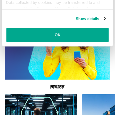
Data collected by cookies may be transferred to and
processed in the European Union. Detailed information
about the use of cookies on this website is available by
Show details
clicking on
more information
.
OK
関連記事