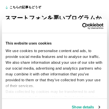
こちらの記事もどうぞ
スマートフォンを悪いプログラムか
ら守るために
サイバー犯罪者に狙われているのはパソコンだけではありませ
ん。スマートフォンがハッキングされてしまうことも。大事なス
This website uses cookies
マートフォンを悪いプログラムから守りましょう。
We use cookies to personalise content and ads, to
provide social media features and to analyse our traffic.
We also share information about your use of our site with
our social media, advertising and analytics partners who
may combine it with other information that you’ve
provided to them or that they’ve collected from your use
of their services.
Data collected by cookies may be transferred to and
processed in the European Union. Detailed information
about the use of cookies on this website is available by
Show details