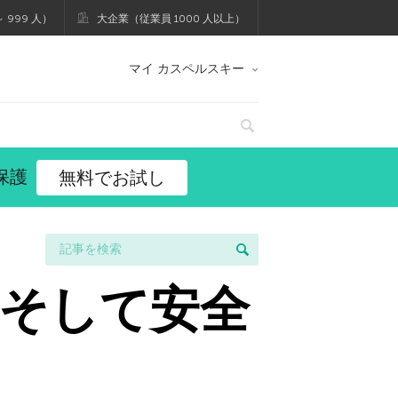
 999 人）
大企業（従業員 1000 人以上）
マイ カスペルスキー
保護
無料でお試し
そして安全