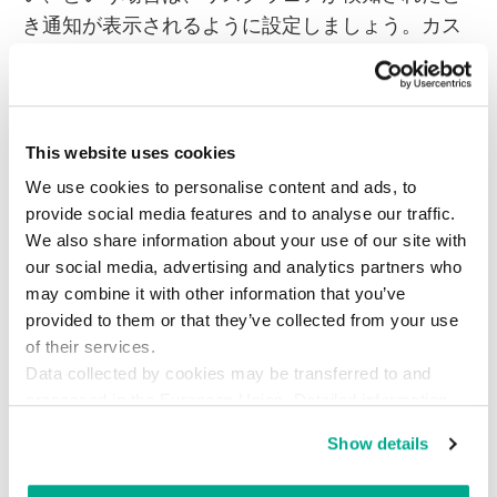
き通知が表示されるように設定しましょう。カス
ペルスキー インターネット セキュリティの設定画
面を開き、［
検知する脅威と信頼リストの設定
］
画面（メインウィンドウの左下にある歯車のアイ
コンをクリックして［設定］ウィンドウを開き、
This website uses cookies
［詳細］-［検知する脅威と除外リスト］の順に選
We use cookies to personalise content and ads, to
択）で、［
ユーザーに損害を与える目的で悪用さ
provide social media features and to analyse our traffic.
We also share information about your use of our site with
れる可能性があるソフトウェアを検知する
］とい
our social media, advertising and analytics partners who
うチェックボックスをオンにしてください。そし
may combine it with other information that you’ve
て大切なのは、定期的にシステムをスキャンする
provided to them or that they’ve collected from your use
ことです。セキュリティ製品を活用して、不要な
of their services.
ソフトウェアがインストールされ、実行されるこ
Data collected by cookies may be transferred to and
とがないようにしましょう。
processed in the European Union. Detailed information
about the use of cookies on this website is available by
Show details
clicking on
more information
.