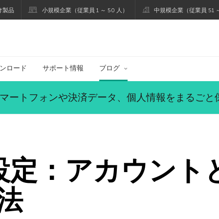
け製品
小規模企業（従業員 1 ～ 50 人）
中規模企業（従業員 51 ～
ブログ
ンロード
サポート情報
ブログ
マートフォンや決済データ、個人情報をまるごと
rの設定：アカウン
法