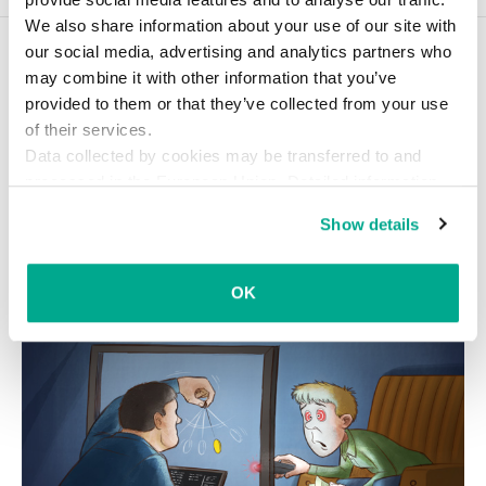
We also share information about your use of our site with
our social media, advertising and analytics partners who
こちらの記事もどうぞ
may combine it with other information that you’ve
スマートテレビのセキュリティを疑
provided to them or that they’ve collected from your use
え！
of their services.
Data collected by cookies may be transferred to and
ネット機能を利用できるスマートテレビが注目されるようになり
processed in the European Union. Detailed information
ました。しかし、ドイツのコンピューター誌が、大手メーカーの
about the use of cookies on this website is available by
スマートテレビから個人情報を盗めることを実証しています。
Show details
clicking on
more information
.
OK