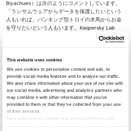
Biyachuev）は次のようにコメントしています。
「ランサムウェアからデータを保護したいという
人もいれば、バンキング型トロイの木馬からお金
を守りたいという人もいます。Kaspersky Lab
は、当社製品の利用者の大切なものを守ることの
重要性を理解しており、利用者に最高のセキュリ
ティ製品を提供することを目指しています。第三
This website uses cookies
者機関による賞をまた1つ獲得したことを、光栄に
思います。カスペルスキー製品が高い評価を受け
We use cookies to personalise content and ads, to
provide social media features and to analyse our traffic.
たのは、今回のテストが初めてではありません。
We also share information about your use of our site with
昨年、第三者機関によるテストやレビューで
第1位
our social media, advertising and analytics partners who
を得た回数は60回に上ります
。”IT上の脅威から世
may combine it with other information that you’ve
界を守る”のミッションのもと、インターネットを
provided to them or that they’ve collected from your use
すべての人にとってより良く、より安全な場所に
of their services.
しようとする取り組みが、これらの結果に反映さ
Data collected by cookies may be transferred to and
processed in the European Union. Detailed information
れています」