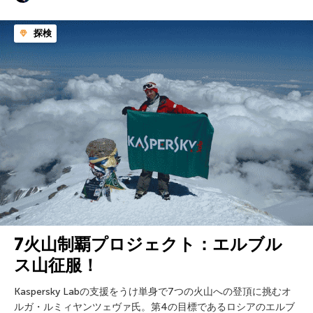
探検
7火山制覇プロジェクト：エルブル
ス山征服！
Kaspersky Labの支援をうけ単身で7つの火山への登頂に挑むオ
ルガ・ルミィヤンツェヴァ氏。第4の目標であるロシアのエルブ