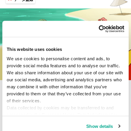
This website uses cookies
We use cookies to personalise content and ads, to
provide social media features and to analyse our traffic.
We also share information about your use of our site with
our social media, advertising and analytics partners who
旅先でデバイスを盗まれても、デー
may combine it with other information that you’ve
provided to them or that they’ve collected from your use
タを盗られないためのヒント
of their services.
Data collected by cookies may be transferred to and
万一モバイルデバイスを盗まれたときの被害をできるだけ抑える
ため、あらかじめ講じておきたい対策を紹介します。
processed in the European Union. Detailed information
about the use of cookies on this website is available by
Show details
clicking on
more information
.
2013年7月12日