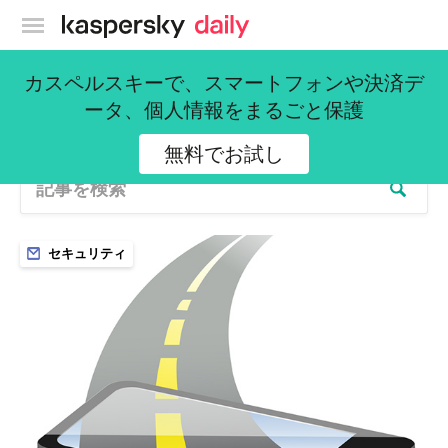
カスペルスキー公式ブログ
All posts
カスペルスキーで、スマートフォンや決済デ
ータ、個人情報をまるごと保護
2705 記事
無料でお試し
セキュリティ